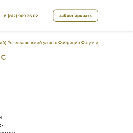
забронировать
8 (812) 909 26 02
кий) Рождественский ужин с Фабрицио Фатуччи
 с
ы
ф-