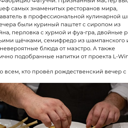
 Фабрицио Фатуччи. Признанный мастер вы
 шеф самых знаменитых ресторанов мира,
аватель в профессиональной кулинарной шк
ечера были куриный паштет с сиропом из
на, перловка с хурмой и фуа-гра, двойные 
чьими щёчками, семифредо из шампанского 
 невероятные блюда от маэстро. А также
ично подобранные напитки от проекта L-Win
о всем, кто провёл рождественский вечер с