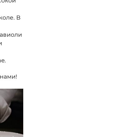
сокой
оле. В
равиоли
и
e.
 нами!