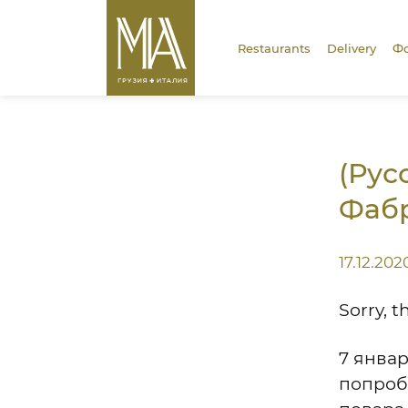
Restaurants
Delivery
Фо
(Рус
Фаб
17.12.202
Sorry, t
7 янва
попроб