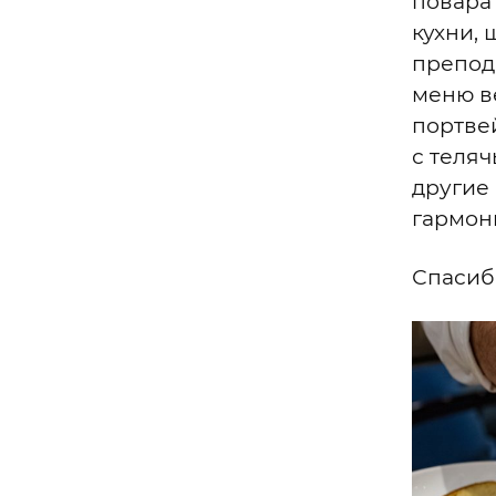
повара
кухни,
препод
меню в
портвей
с теля
другие
гармон
Спасиб