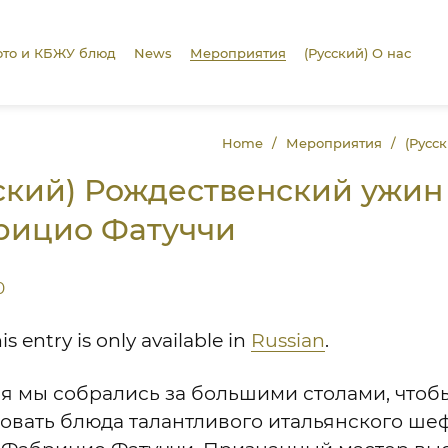
то и КБЖУ блюд
News
Мероприятия
(Русский) О нас
Home
Мероприятия
(Русс
ский) Рождественский ужин
рицио Фатуччи
0
his entry is only available in
Russian
.
ря мы собрались за большими столами, чтоб
овать блюда талантливого итальянского ше