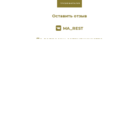
Оставить отзыв
MA_REST
По вопросам сотрудничества
marketing@geofamily.ru
Rubinshteyna, 7
Moskovskij, 200
8 (812) 909 26 02
забронировать
Contacts
Способы оплаты
Offer agreement
Policy on the processing of personal data
Информация о SSL-шифровании