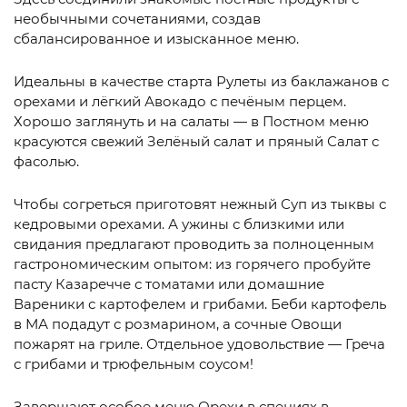
необычными сочетаниями, создав
сбалансированное и изысканное меню.
Идеальны в качестве старта Рулеты из баклажанов с
орехами и лёгкий Авокадо с печёным перцем.
Хорошо заглянуть и на салаты — в Постном меню
красуются свежий Зелёный салат и пряный Салат с
фасолью.
Чтобы согреться приготовят нежный Суп из тыквы с
кедровыми орехами. А ужины с близкими или
свидания предлагают проводить за полноценным
гастрономическим опытом: из горячего пробуйте
пасту Казаречче с томатами или домашние
Вареники с картофелем и грибами. Беби картофель
в МА подадут с розмарином, а сочные Овощи
пожарят на гриле. Отдельное удовольствие — Греча
с грибами и трюфельным соусом!
Завершают особое меню Орехи в специях в