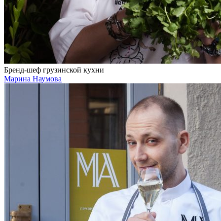
Бренд-шеф грузинской кухни
Марина Наумова