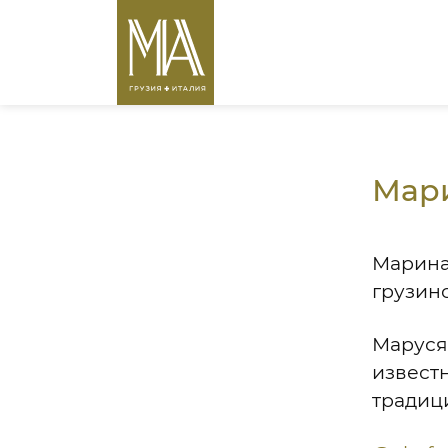
Мар
Марина
грузинс
Маруся
извест
традици